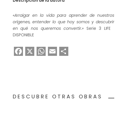
Descripción de la autora
«Arraigar en la vida para aprender de nuestros
orígenes, entender lo que hoy somos y descubrir
en qué nos queremos convertir.»
Serie 3 LIFE
DISPONIBLE
F
X
W
E
C
a
h
m
o
c
a
ai
m
e
ts
l
p
b
A
a
o
p
rt
DESCUBRE OTRAS OBRAS
o
p
ir
k